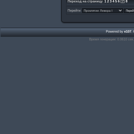
Переход на страницу
1
2
3
4
5
6
[
7
]
8
Перейти:
Powered by
e107
.
Время генерации: 0.0610 сек.