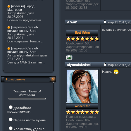
Сообщений: 662
Зарегистрирован: дек
[новости] Город
03 2007, 23:33
Мастеров
Автор
Aiwan
дата
20.07.2026
Если есть предложени
...
Aiwan
мар 13 2017, 20
[загрузки] Сага об
пскать в личных 
пскалеченном Боге
Автор
Aiwan
дата
28.12.2024
Все исправил. Теперь
...
Сообщений: 583
Зарегистрирован: ноя
[загрузки] Сага об
09 2007, 12:36
пскалеченном Боге
Автор
alyonalakshmi
дата
27.12.2024
Это для NWN 2 кампан
...
alyonalakshmi
мар 13 2017, 20
Нашла
Голосование
Torment: Tides of
Numenera
Достойное
продолжение.
Главная помощница
Первая часть лучше.
Сообщений: 662
Зарегистрирован: дек
03 2007, 23:33
Убожество, удалил