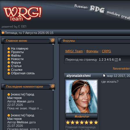
Пятница, ru 7 Августа 2026 05:15
Главное меню
Форумы
На главную
WRG! Team
::
Форумы
::
CRPG
Проекты
Файлы
Новости
Переход на страницу
1
2
3
4
5
6
[
7
]
8
Форум
Статьи
Neverwinter 
Ссылки
Обратная связь
alyonalakshmi
мар 12 2017, 20
где искать?
Последние комментарии
[новости] Город
Мастеров
Автор
Aiwan
дата
22.07.2026
Пока не знаю. Надо п
...
[новости] Город
Мастеров
Автор
Melisse
дата
21.07.2026
Главная помощница
Основа вечна, хотя л
...