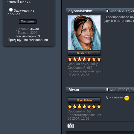
через 5 минут.
Заскучал, не
alyonalakshmi
мар 16 2017, 21
прошел.
Я распробовала вт
другого источника
Добавил
Aiwan
Голоса: 3390
Комментарии: 3
Предыдущие голосования
Главная помощница
Сообщений: 662
Зарегистрирован: дек
03 2007, 23:33
Aiwan
мар 17 2017, 04
Ну и славно
Сообщений: 583
Зарегистрирован: ноя
09 2007, 12:36