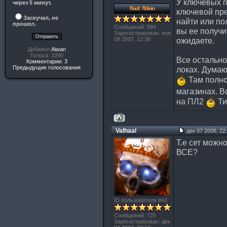
У ключевых 
через 5 минут.
ключевой пре
Заскучал, не
найти или по
прошел.
Сообщений: 584
вы ее получит
Зарегистрирован: ноя
09 2007, 12:36
ожидаете.
Добавил
Aiwan
Голоса: 3390
Все остально
Комментарии: 3
Предыдущие голосования
локах. Думаю
Там полно 
магазинах. В
на ПЛ2
Ти
Valhaal
дек 07 2008, 22
Т.е сет можн
ВСЕ?
ID пользователя #43
Сообщений: 725
Зарегистрирован: дек