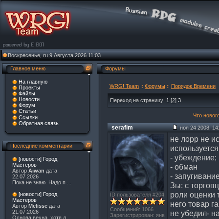
Воскресенье, ru 9 Августа 2026 11:03
Главное меню
Форумы
На главную
WRG! Team
::
Форумы
::
Порядок Времени
Проекты
Файлы
Новости
Переход на страницу
1
[
2
]
3
Форум
Статьи
Что новог
Ссылки
Обратная связь
serafim
ноя 24 2008, 14
не лорр не и
Последние комментарии
используется
- убеждение;
[новости] Город
Мастеров
- обман
Автор
Aiwan
дата
- запугивание
22.07.2026
Пока не знаю. Надо п
...
Зы: с торгов
роли оценки 
[новости] Город
ID пользователя #204
Мастеров
него товар г
Автор
Melisse
дата
Сообщений: 1066
не убедил- н
21.07.2026
Зарегистрирован: янв
Основа вечна, хотя л
...