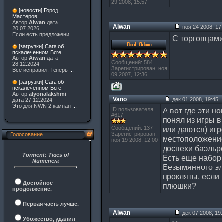
29 2008, 15:57
[новости] Город
Мастеров
Автор
Aiwan
дата
Aiwan
ноя 24 2008, 17
20.07.2026
Если есть предложени
...
С торговцами
[загрузки] Сага об
пскалеченном Боге
Автор
Aiwan
дата
Сообщений: 584
28.12.2024
Зарегистрирован: ноя
Все исправил. Теперь
...
09 2007, 12:36
[загрузки] Сага об
пскалеченном Боге
Автор
alyonalakshmi
Vano
дек 01 2008, 19:45
дата 27.12.2024
Это для NWN 2 кампан
...
ID пользователя
А вот где эти н
#617
понял из игры 
Сообщений: 137
или даются) игр
Зарегистрирован:
Голосование
местоположение
ноя 19 2008, 12:00
доспехи баэльро
Torment: Tides of
Есть еще набор
Numenera
Безымянного эл
прокляты, если 
Достойное
плюшки?
продолжение.
Первая часть лучше.
Aiwan
дек 07 2008, 19
Убожество, удалил