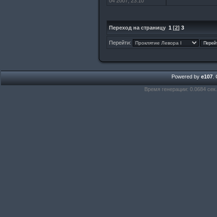
04 2007, 23:10
Переход на страницу
1
[
2
]
3
Перейти:
Powered by
e107
.
Время генерации: 0.0684 сек.