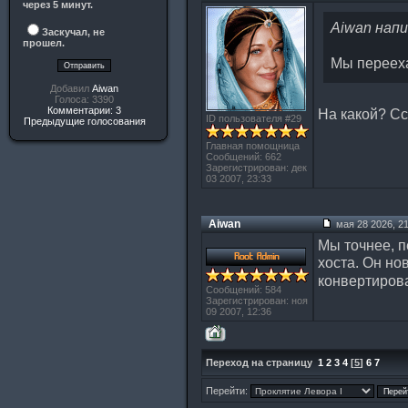
через 5 минут.
Aiwan нап
Заскучал, не
прошел.
Мы перееха
Добавил
Aiwan
Голоса: 3390
Комментарии: 3
На какой? Сс
ID пользователя #29
Предыдущие голосования
Главная помощница
Сообщений: 662
Зарегистрирован: дек
03 2007, 23:33
Aiwan
мая 28 2026, 21
Мы точнее, п
хоста. Он но
конвертиров
Сообщений: 584
Зарегистрирован: ноя
09 2007, 12:36
Переход на страницу
1
2
3
4
[
5
]
6
7
Перейти: