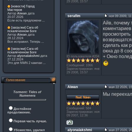
29 2008, 15:57
[новости] Город
Мастеров
Автор
Aiwan
дата
serafim
ноя 09 2009, 11
20.07.2026
Если есть предложени
...
Айв, почему 
коментариев
[загрузки] Сага об
пскалеченном Боге
просмотреть 
Автор
Aiwan
дата
28.12.2024
возвращатся 
Все исправил. Теперь
...
сделать как 
[загрузки] Сага об
окна до 8 со
пскалеченном Боге
+ Окно полед
Автор
alyonalakshmi
дата
ID пользователя #204
27.12.2024
Это для NWN 2 кампан
...
Сообщений: 1066
Зарегистрирован: янв
29 2008, 15:57
Голосование
Aiwan
мая 22 2026, 15
Torment: Tides of
Мы переехал
Numenera
Сообщений: 584
Достойное
Зарегистрирован: ноя
продолжение.
09 2007, 12:36
Первая часть лучше.
alyonalakshmi
Убожество, удалил
мая 27 2026, 20