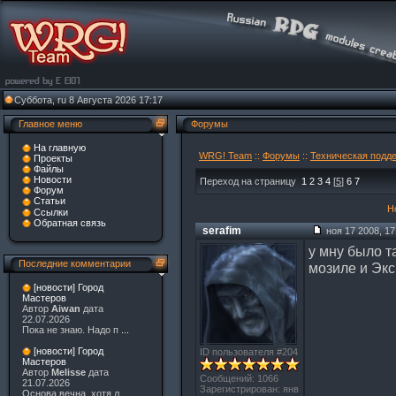
Суббота, ru 8 Августа 2026 17:17
Главное меню
Форумы
На главную
WRG! Team
::
Форумы
::
Техническая подд
Проекты
Файлы
Новости
Переход на страницу
1
2
3
4
[
5
]
6
7
Форум
Статьи
Н
Ссылки
Обратная связь
serafim
ноя 17 2008, 17
у мну было т
Последние комментарии
мозиле и Экс
[новости] Город
Мастеров
Автор
Aiwan
дата
22.07.2026
Пока не знаю. Надо п
...
[новости] Город
ID пользователя #204
Мастеров
Автор
Melisse
дата
Сообщений: 1066
21.07.2026
Зарегистрирован: янв
Основа вечна, хотя л
...