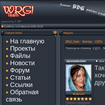
Суббота, ru 8 Августа 2026 15:20
Главное меню
Форумы
На главную
WRG! Team
::
Форумы
::
CRPG
Проекты
Переход на страницу
1
[
2
]
3
...
5
Файлы
Новости
alyonalakshmi
фев 2
Так
Форум
хоч
Статьи
дру
Ссылки
Обратная
связь
Главная помощница