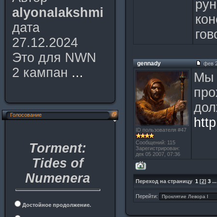
рун
alyonalakshmi
кон
дата
гов
27.12.2024
Это для NWN
gennady
фев 2
2 кампан
...
Мы 
про
дол
Голосование
htt
ID пользователя #47
Сообщений: 115
Torment:
Зарегистрирован:
дек 05 2007, 07:36
Tides of
Numenera
Переход на страницу
1
[
2
]
3
..
Перейти:
Достойное продолжение.