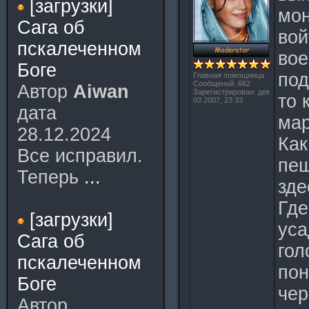
[загрузки]
мон
Сага об
вой
пскалеченном
вое
Боге
под
Главная помощница
Сообщений: 662
Автор
Aiwan
Зарегистрирован: дек
то 
03 2007, 23:33
дата
мар
28.12.2024
Как
Все исправил.
пещ
Теперь
...
зде
Где
[загрузки]
уса
Сага об
гол
пскалеченном
пон
Боге
чер
Автор