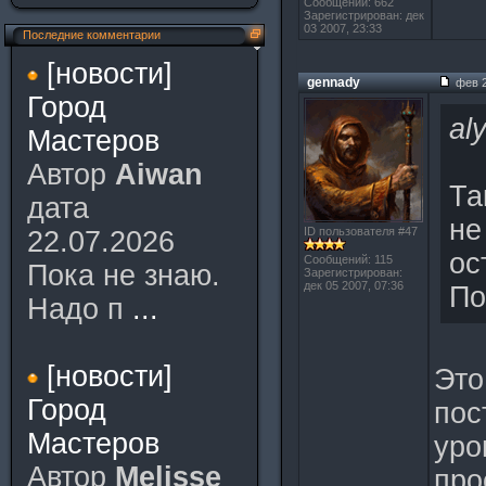
Сообщений: 662
Зарегистрирован: дек
03 2007, 23:33
Последние комментарии
[новости]
gennady
фев 2
Город
al
Мастеров
Автор
Aiwan
Та
дата
не
ID пользователя #47
22.07.2026
ос
Сообщений: 115
Пока не знаю.
Зарегистрирован:
дек 05 2007, 07:36
По
Надо п
...
[новости]
Это
Город
пос
Мастеров
уро
Автор
Melisse
про