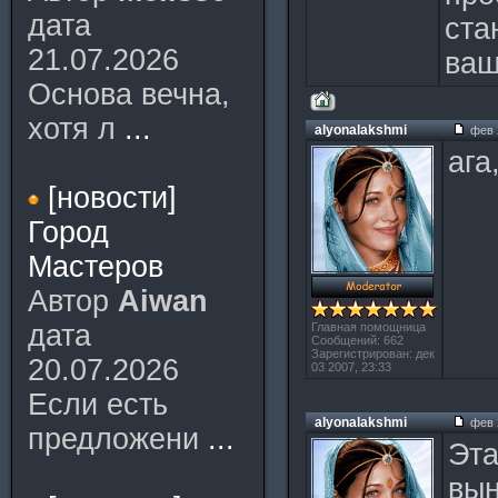
дата
ста
21.07.2026
ваш
Основа вечна,
хотя л
...
alyonalakshmi
фев 2
ага
[новости]
Город
Мастеров
Автор
Aiwan
дата
Главная помощница
Сообщений: 662
Зарегистрирован: дек
20.07.2026
03 2007, 23:33
Если есть
alyonalakshmi
фев 2
предложени
...
Эта
вын