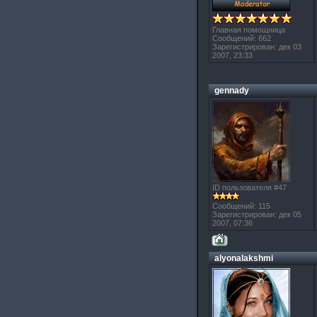
Главная помощница
Сообщений: 662
Зарегистрирован: дек 03
2007, 23:33
gennady
ID пользователя #47
Сообщений: 115
Зарегистрирован: дек 05
2007, 07:36
alyonalakshmi