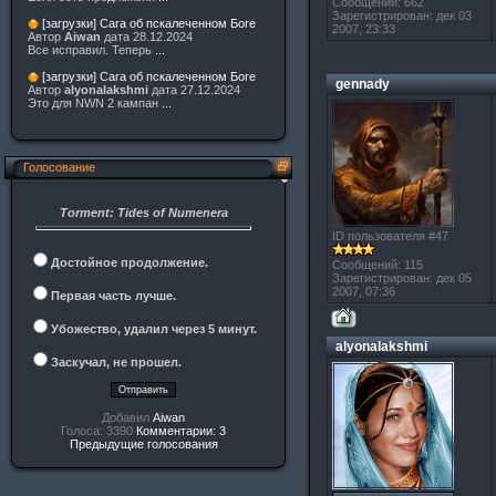
Сообщений: 662
Зарегистрирован: дек 03
[загрузки] Сага об пскалеченном Боге
2007, 23:33
Автор
Aiwan
дата 28.12.2024
Все исправил. Теперь
...
[загрузки] Сага об пскалеченном Боге
gennady
Автор
alyonalakshmi
дата 27.12.2024
Это для NWN 2 кампан
...
Голосование
Torment: Tides of Numenera
ID пользователя #47
Достойное продолжение.
Сообщений: 115
Зарегистрирован: дек 05
2007, 07:36
Первая часть лучше.
Убожество, удалил через 5 минут.
alyonalakshmi
Заскучал, не прошел.
Добавил
Aiwan
Голоса: 3390
Комментарии: 3
Предыдущие голосования