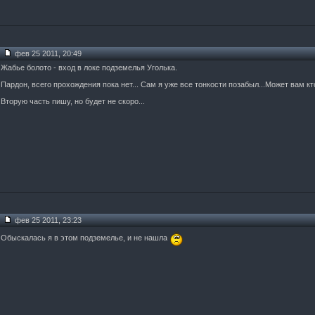
фев 25 2011, 20:49
Жабье болото - вход в локе подземелья Уголька.
Пардон, всего прохождения пока нет... Сам я уже все тонкости позабыл...Может вам 
Вторую часть пишу, но будет не скоро...
фев 25 2011, 23:23
Обыскалась я в этом подземелье, и не нашла