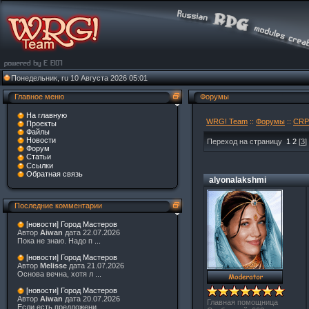
Понедельник, ru 10 Августа 2026 05:01
Главное меню
Форумы
На главную
WRG! Team
::
Форумы
::
CR
Проекты
Файлы
Новости
Переход на страницу
1
2
[
3
]
Форум
Статьи
Ссылки
Обратная связь
alyonalakshmi
Последние комментарии
[новости] Город Мастеров
Автор
Aiwan
дата 22.07.2026
Пока не знаю. Надо п
...
[новости] Город Мастеров
Автор
Melisse
дата 21.07.2026
Основа вечна, хотя л
...
[новости] Город Мастеров
Автор
Aiwan
дата 20.07.2026
Главная помощница
Если есть предложени
...