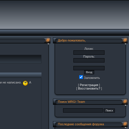
Добро пожаловать,
Логин:
Пароль:
Запомнить
 и не написано.
А
[
Регистрация
]
[
Восстановить?
]
Поиск WRG! Team
Последние сообщения форума