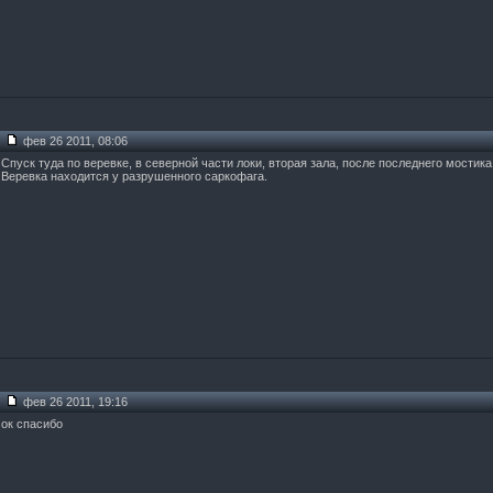
фев 26 2011, 08:06
Спуск туда по веревке, в северной части локи, вторая зала, после последнего мостика,
Веревка находится у разрушенного саркофага.
фев 26 2011, 19:16
ок спасибо