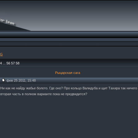
PG
4
...
56
57
58
Рыцарская сага
фев 25 2011, 15:48
Ни как не найду жабье болото. Где оно? Про кольцо Валидуба и щит Тахира так ничего
вторая часть в полном варианте пока не предвидится?