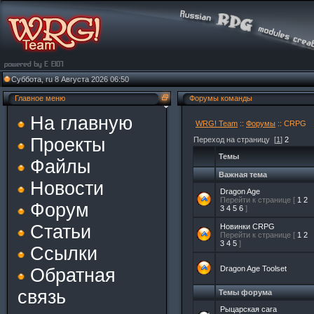
Суббота, ru 8 Августа 2026 06:50
Главное меню
Форумы команды
На главную
WRG! Team
::
Форумы
:: CRPG
Проекты
Переход на страницу
[
1
]
2
Темы
Файлы
Важная тема
Новости
Dragon Age
Перейти к странице [
1
2
Форум
3
4
5
6
]
Статьи
Новинки CRPG
Перейти к странице [
1
2
3
4
5
]
Ссылки
Dragon Age Toolset
Обратная
связь
Темы форума
Рыцарская сага