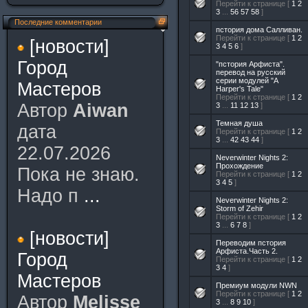
Перейти к странице [
1
2
3
...
56
57
58
]
Последние комментарии
пстория дома Салливан.
Перейти к странице [
1
2
[новости]
3
4
5
6
]
Город
"пстория Арфиста".
перевод на русский
серии модулей "A
Мастеров
Harper's Tale"
Перейти к странице [
1
2
Автор
Aiwan
3
...
11
12
13
]
Темная душа
дата
Перейти к странице [
1
2
3
...
42
43
44
]
22.07.2026
Neverwinter Nights 2:
Прохождение
Пока не знаю.
Перейти к странице [
1
2
3
4
5
]
Надо п
...
Neverwinter Nights 2:
Storm of Zehir
Перейти к странице [
1
2
3
...
6
7
8
]
[новости]
Переводим пстория
Арфиста.Часть 2.
Город
Перейти к странице [
1
2
3
4
]
Мастеров
Премиум модули NWN
Перейти к странице [
1
2
Автор
Melisse
3
...
8
9
10
]