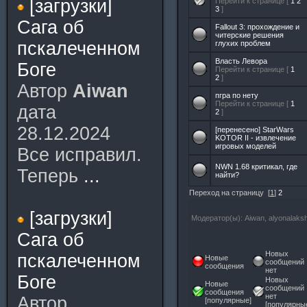
[загрузки]
Перейти к странице [
1
2
3
]
Сага об
Fallout 3: прохождение и
читерские решения
пскалеченном
глухих проблем
Власть Левора
Боге
Перейти к странице [
1
2
]
Автор
Aiwan
пгра по нету
Перейти к странице [
1
дата
2
]
28.12.2024
[перенесено] StarWars
KOTOR II - извлечение
игровых моделей
Все исправил.
NWN 1.68 критикал, где
Теперь
...
найти?
Переход на страницу
[
1
]
2
[загрузки]
Модератор(ы): Aiwan, alyonalaks
Сага об
Новых
пскалеченном
Новые
сообщений
сообщения
нет
Боге
Новых
Новые
сообщений
сообщения
нет
Автор
[популярные]
[популярны