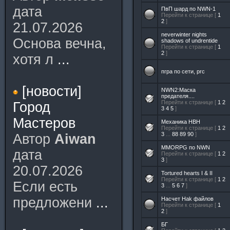
дата
ПвП шард по NWN-1
Перейти к странице [
1
2
]
21.07.2026
neverwinter nights
Основа вечна,
shadows of undrentide
Перейти к странице [
1
2
]
хотя л
...
пгра по сети, prc
[новости]
NWN2:Маска
предателя....
Перейти к странице [
1
2
Город
3
4
5
]
Мастеров
Механика НВН
Перейти к странице [
1
2
3
...
88
89
90
]
Автор
Aiwan
MMORPG по NWN
дата
Перейти к странице [
1
2
3
]
20.07.2026
Tortured hearts I & II
Перейти к странице [
1
2
Если есть
3
...
5
6
7
]
предложени
...
Насчет Hak файлов
Перейти к странице [
1
2
]
БГ