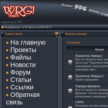
Понедельник, ru 10 Августа 2026 04:27
Главное меню
Форумы команды
На главную
Основные
Проекты
Форум
Файлы
Проклятие Левора I
Все что касается трех эп
Новости
части саги "Проклятие Ле
прохождение, ваши впеча
пожелания, баги.
Форум
Проклятие Левора II
Статьи
Проект заморожен...
Ссылки
Порядок Времени
Все что касается эпизодо
Обратная
Времени". Полное прохож
впечатления, пожелания, б
связь
CRPG
Разговоры на тему ролевы