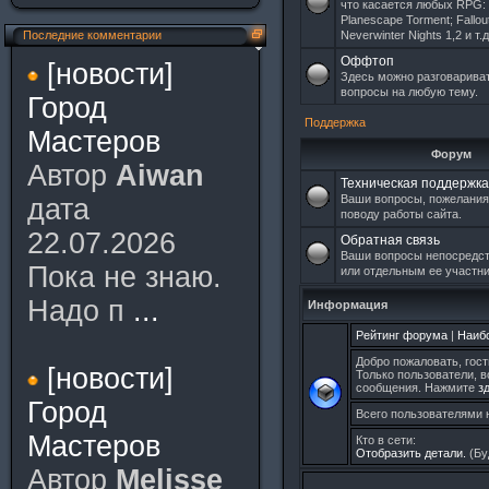
что касается любых RPG: Ba
Planescape Torment; Fallout I
Последние комментарии
Neverwinter Nights 1,2 и т.д
Оффтоп
[новости]
Здесь можно разговариват
вопросы на любую тему.
Город
Поддержка
Мастеров
Форум
Автор
Aiwan
Техническая поддержка
Ваши вопросы, пожелания
дата
поводу работы сайта.
22.07.2026
Обратная связь
Ваши вопросы непосредст
Пока не знаю.
или отдельным ее участн
Надо п
...
Информация
Рейтинг форума
|
Наиб
Добро пожаловать, гост
[новости]
Только пользователи, 
сообщения. Нажмите
з
Город
Всего пользователями н
Мастеров
Кто в сети:
Отобразить детали.
(Бу
Автор
Melisse