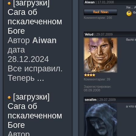
[загрузки]
Aiwan
| 17.01.2008
Хм... 
Сага об
Фи
Комментарии: 166
пскалеченном
Боге
Velud
| 29.07.2009
Автор
Aiwan
было в
дата
28.12.2024
Все исправил.
Теперь
...
Комментарии: 39
Зарегистрирован:
08.09.2008
[загрузки]
serafim
| 29.07.2009
Сага об
а что 
пскалеченном
Боге
Автор