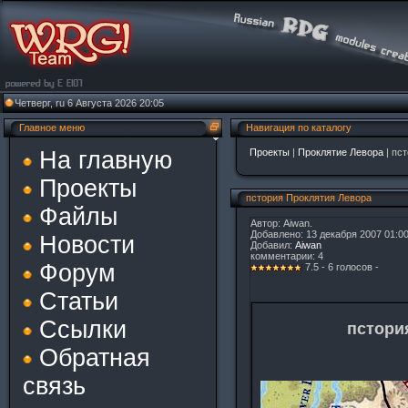
Четверг, ru 6 Августа 2026 20:05
Главное меню
Навигация по каталогу
На главную
Проекты
|
Проклятие Левора
| пс
Проекты
пстория Проклятия Левора
Файлы
Автор: Aiwan.
Добавлено: 13 декабря 2007 01:0
Новости
Добавил:
Aiwan
комментарии: 4
Форум
7.5 - 6 голосов -
Статьи
Ссылки
пстори
Обратная
связь