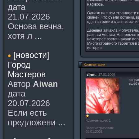
кровавые жертвоприношени
насквозь.
дата
Однако на этом странности 
21.07.2026
свиней, что съели останки, 
один за одним главные зачи
Основа вечна,
Деревня зачахла и опустела
хотя л
...
разным местам. На проклято
некоторое время начали поги
Много странного творится в 
история...
[новости]
Город
Комментарии
Мастеров
silent
| 17.01.2008
понрав
Автор
Aiwan
ещёб 
дата
20.07.2026
Если есть
предложени
...
Комментарии: 1
Зарегистрирован:
02.01.2008