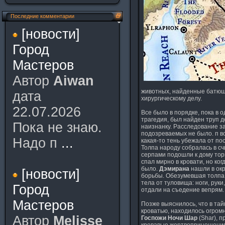
Последние комментарии
[новости]
Город
Мастеров
Автор
Aiwan
животных, найденные батюшко
дата
хирургическому делу.
22.07.2026
Все было в порядке, пока в 
трагедия, был найден труп 
Пока не знаю.
наизнанку. Расследование з
подозреваемых не было. п в
Надо п
...
какая-то тень убежала от по
Толпа народу собралась в с
серпами подошли к дому торг
спал мирно в кровати, но ког
было.
Дэмирана
нашли в ок
[новости]
борьбы. Обезумевшая толпа 
тела от туловища: ноги, руки
Город
отдали на съедение вепрям.
Мастеров
Позже выяснилось, что в тай
кроватью, находилось огром
Автор
Melisse
Госпожи Ночи Шар
(Shar), 