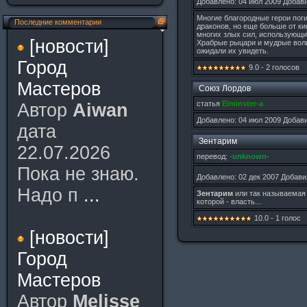
Добавлено: 04 июл 2009 Добав
Многие благородные герои пог
Последние комментарии
драконов, но еще больше от к
многих злых сил, использующих
[новости]
Храбрые рыцари и мудрые волш
ожидали их увидеть.
Город
9.0 - 2 голосов
Мастеров
Союз Лордов
статья
Elminster-а
Автор
Aiwan
Добавлено: 04 июл 2009 Добав
дата
Зентарим
22.07.2026
перевод:
-unknown-
Пока не знаю.
Добавлено: 02 дек 2007 Добави
Надо п
...
Зентарим
или так называема
которой - власть...
10.0 - 1 голос
[новости]
Город
Мастеров
Автор
Melisse