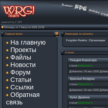
Пятница, ru 7 Августа 2026 23:59
Главное меню
Навигация по каталогу
На главную
Forgotten Realms
|
Организации
Проекты
Статьи
Файлы
Гильдия Ксанатара
Новости
статья
Elminster-а
Форум
Добавлено: 04 июл 2009 Добав
Статьи
Красные Колдуны
статья
Elminster-а
Ссылки
Добавлено: 04 июл 2009 Добав
Обратная
Культ Дракона
связь
статья
Elminster-а