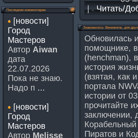
|
Читать/До
Последние комментарии
[новости]
Знакомьтесь: Винианель, для друз
Город
Обновилась 
Мастеров
помощнике, 
Автор
Aiwan
(henchman), 
дата
история жизн
22.07.2026
(взятая, как 
Пока не знаю.
портала NWVa
Надо п
...
истории от 03
прочитайте их
[новости]
заключении, 
Город
Корабельный
Мастеров
Пиратов и Ко
Автор
Melisse