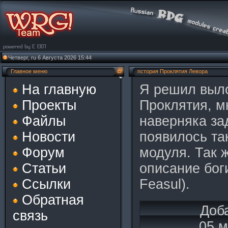
Четверг, ru 6 Августа 2026 15:44
Главное меню
пстория Проклятия Левора
На главную
Я решил выл
Проекты
Проклятия, м
Файлы
наверняка за
Новости
появилось та
Форум
модуля. Так 
Статьи
описание бог
Ссылки
Feasul).
Обратная
Доб
связь
05 м