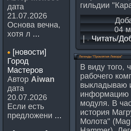
гильдии "Кар
дата
21.07.2026
Доб
Основа вечна,
04 м
хотя л
...
|
Читать/До
[новости]
Легенды "Проклятия Левора"
Город
В виду того, 
Мастеров
рабочего ком
Автор
Aiwan
выкладываю 
дата
информацию 
20.07.2026
модуля. В ча
Если есть
история Магр
предложени
...
Молота" (Mag
Hammer), Лег