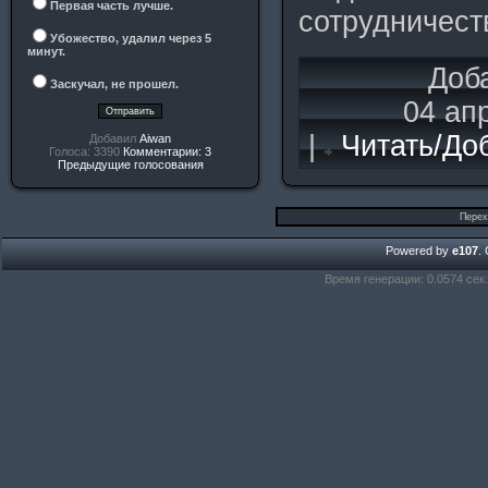
Первая часть лучше.
сотрудничест
Убожество, удалил через 5
минут.
Доб
Заскучал, не прошел.
04 ап
|
Читать/До
Добавил
Aiwan
Голоса: 3390
Комментарии: 3
Предыдущие голосования
Перех
Powered by
e107
.
Время генерации: 0.0574 сек.