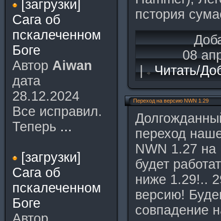
[загрузки]
пстория сума
Сага об
пскалеченном
Доб
Боге
08 ап
Автор
Aiwan
|
Читать/До
дата
28.12.2024
Переход на версию NWN 1.29
Все исправил.
Долгожданны
Теперь
...
переход наше
NWN 1.27 на 
[загрузки]
будет работат
Сага об
ниже 1.29!.. 
пскалеченном
версию! Буде
Боге
совпадение н
Автор