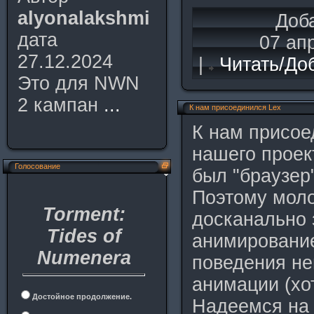
alyonalakshmi
Доб
дата
07 ап
27.12.2024
|
Читать/До
Это для NWN
2 кампан
...
К нам присоединился Lex
К нам присое
нашего проек
Голосование
был "браузер
Поэтому моло
Torment:
досканально 
Tides of
анимировани
Numenera
поведения не
анимации (хот
Достойное продолжение.
Надеемся на