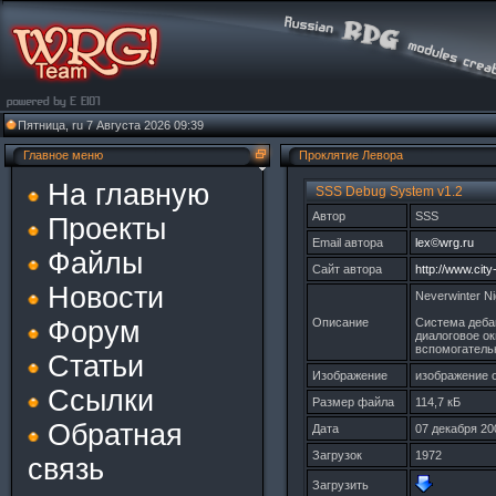
Пятница, ru 7 Августа 2026 09:39
Главное меню
Проклятие Левора
На главную
SSS Debug System v1.2
Автор
SSS
Проекты
Email автора
lex©wrg.ru
Файлы
Сайт автора
http://www.cit
Новости
Neverwinter Ni
Форум
Описание
Система дебаг
диалоговое ок
вспомогатель
Статьи
Изображение
изображение 
Ссылки
Размер файла
114,7 кБ
Обратная
Дата
07 декабря 20
Загрузок
1972
связь
Загрузить